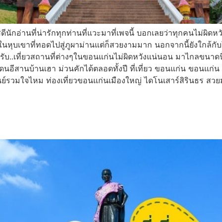
ัสดีนักอ่านที่น่ารักทุกท่านที่แวะมาที่เพจนี้ บอกเลยว่าทุกคนไม่ผ
งเล็กๆในหุบเขาที่ทอดไปสู่ภูผาม่านแต่ก็สวยงามมาก นอกจากนี้ยังใกล้ก
้รับ..เที่ยวสถานที่ต่างๆในขอนแก่นไม่ผิดหวังแน่นอน มาไกลขนาดนี
ดนอีสานบ้านเฮา ม่วนคักได้ตลอดทั้งปี ที่เที่ยว ขอนแก่น ขอนแก่
นย์รวมใจไหม ท่องเที่ยวขอนแก่นเมืองใหญ่ ไดโนเสาร์สิรินธร ส