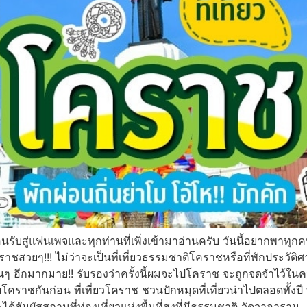
ีต้อนรับสู่แฟนเพจและทุกท่านที่เพิ่งเข้ามาอ่านครับ วันนี้อยากพาทุ
ราชสวยๆ!!! ไม่ว่าจะเป็นที่เที่ยวธรรมชาติโคราชหรือที่พักประวัต
ะอื่นๆ อีกมากมาย!! รับรองว่าครั้งนี้ผมจะไปโคราช จะถูกจดจำไ
โคราชกันก่อน ที่เที่ยวโคราช ชวนปักหมุดที่เที่ยวน่าไปตลอดทั้งปี 
้สัมผัสสถานที่ท่องเที่ยวแห่งพื้นที่สูงที่มีธรรมชาติ วัดวาอาราม 