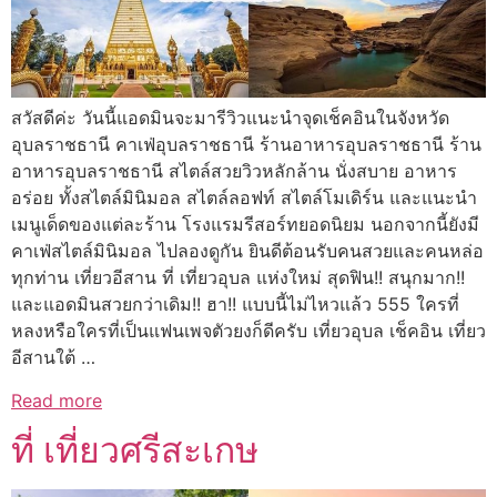
สวัสดีค่ะ วันนี้แอดมินจะมารีวิวแนะนำจุดเช็คอินในจังหวัด
อุบลราชธานี คาเฟ่อุบลราชธานี ร้านอาหารอุบลราชธานี ร้าน
อาหารอุบลราชธานี สไตล์สวยวิวหลักล้าน นั่งสบาย อาหาร
อร่อย ทั้งสไตล์มินิมอล สไตล์ลอฟท์ สไตล์โมเดิร์น และแนะนำ
เมนูเด็ดของแต่ละร้าน โรงแรมรีสอร์ทยอดนิยม นอกจากนี้ยังมี
คาเฟ่สไตล์มินิมอล ไปลองดูกัน ยินดีต้อนรับคนสวยและคนหล่อ
ทุกท่าน เที่ยวอีสาน ที่ เที่ยวอุบล แห่งใหม่ สุดฟิน!! สนุกมาก!!
และแอดมินสวยกว่าเดิม!! ฮา!! แบบนี้ไม่ไหวแล้ว 555 ใครที่
หลงหรือใครที่เป็นแฟนเพจตัวยงก็ดีครับ เที่ยวอุบล เช็คอิน เที่ยว
อีสานใต้ …
Read more
ที่ เที่ยวศรีสะเกษ