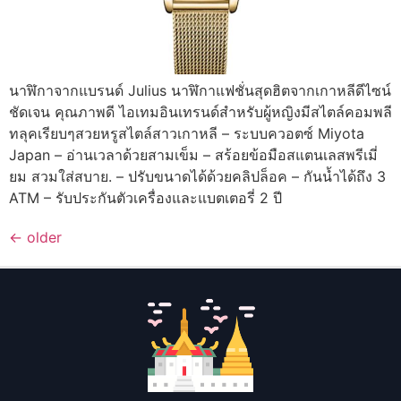
นาฬิกาจากแบรนด์ Julius นาฬิกาแฟชั่นสุดฮิตจากเกาหลีดีไซน์
ชัดเจน คุณภาพดี ไอเทมอินเทรนด์สำหรับผู้หญิงมีสไตล์คอมพลี
ทลุคเรียบๆสวยหรูสไตล์สาวเกาหลี – ระบบควอตซ์ Miyota
Japan – อ่านเวลาด้วยสามเข็ม – สร้อยข้อมือสแตนเลสพรีเมี่
ยม สวมใส่สบาย. – ปรับขนาดได้ด้วยคลิปล็อค – กันน้ำได้ถึง 3
ATM – รับประกันตัวเครื่องและแบตเตอรี่ 2 ปี
←
older